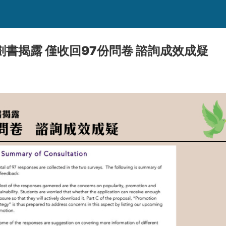
書揭露 僅收回97份問卷 諮詢成效成疑