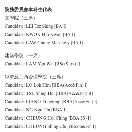
院務委員會本科生代表
文學院（三席）
Candidate: LEI Tsz Shing [BA I]
Candidate: KWOK Hin Kwan [BA I]
Candidate: LAW Chung Man Jovy [BA I]
建築學院（一席）
Candidate: LAM Yan Wai [BSc(Surv) I]
經濟及工商管理學院（三席）
Candidate: LO Lok Him [BBA(Acc&Fin) I]
Candidate: TSE Shing Hei [BBA(Acc&Fin) II]
Candidate: LIANG Yongtong [BBA(Acc&Fin) I]
Candidate: NG Ngo Tin [BBA I]
Candidate: CHEUNG Hoi Ching [BBA(IS) I]
Candidate: CHEUNG Shing Chi [BEcon&Fin I]