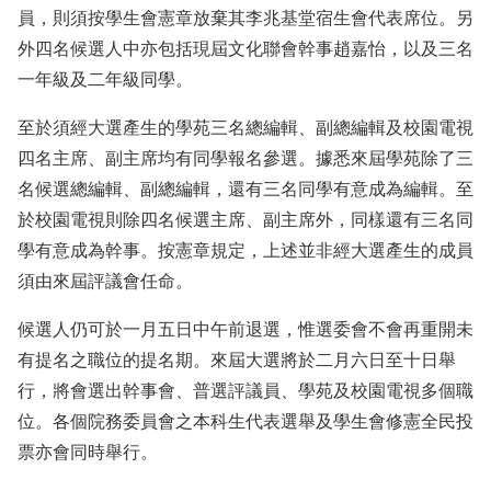
員，則須按學生會憲章放棄其李兆基堂宿生會代表席位。另
外四名候選人中亦包括現屆文化聯會幹事趙嘉怡，以及三名
一年級及二年級同學。
至於須經大選產生的學苑三名總編輯、副總編輯及校園電視
四名主席、副主席均有同學報名參選。據悉來屆學苑除了三
名候選總編輯、副總編輯，還有三名同學有意成為編輯。至
於校園電視則除四名候選主席、副主席外，同樣還有三名同
學有意成為幹事。按憲章規定，上述並非經大選產生的成員
須由來屆評議會任命。
候選人仍可於一月五日中午前退選，惟選委會不會再重開未
有提名之職位的提名期。來屆大選將於二月六日至十日舉
行，將會選出幹事會、普選評議員、學苑及校園電視多個職
位。各個院務委員會之本科生代表選舉及學生會修憲全民投
票亦會同時舉行。