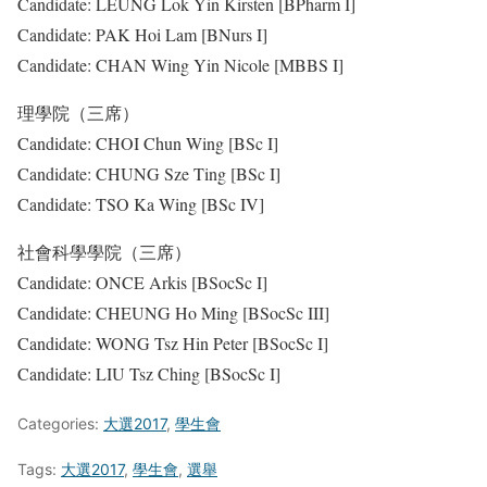
Candidate: LEUNG Lok Yin Kirsten [BPharm I]
Candidate: PAK Hoi Lam [BNurs I]
Candidate: CHAN Wing Yin Nicole [MBBS I]
理學院（三席）
Candidate: CHOI Chun Wing [BSc I]
Candidate: CHUNG Sze Ting [BSc I]
Candidate: TSO Ka Wing [BSc IV]
社會科學學院（三席）
Candidate: ONCE Arkis [BSocSc I]
Candidate: CHEUNG Ho Ming [BSocSc III]
Candidate: WONG Tsz Hin Peter [BSocSc I]
Candidate: LIU Tsz Ching [BSocSc I]
Categories:
大選2017
,
學生會
Tags:
大選2017
,
學生會
,
選舉