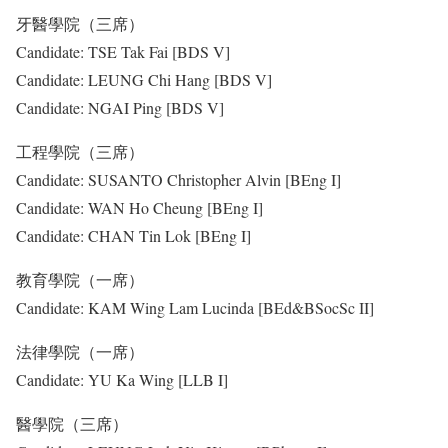
牙醫學院（三席）
Candidate: TSE Tak Fai [BDS V]
Candidate: LEUNG Chi Hang [BDS V]
Candidate: NGAI Ping [BDS V]
工程學院（三席）
Candidate: SUSANTO Christopher Alvin [BEng I]
Candidate: WAN Ho Cheung [BEng I]
Candidate: CHAN Tin Lok [BEng I]
教育學院（一席）
Candidate: KAM Wing Lam Lucinda [BEd&BSocSc II]
法律學院（一席）
Candidate: YU Ka Wing [LLB I]
醫學院（三席）