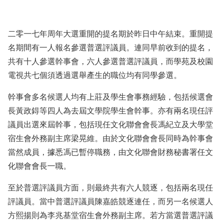
二零一七年周年大選重開的提名期於昨日中午結束。重開提
名期間有一人報名參選普選評議員。連同早前收到的提名，
共有十人參選幹事會，六人參選普選評議員，而學苑及校園
電視共七個須透過選舉產生的職位均有同學參選。
幹事會多名候選人均有上莊及學生會事務經驗，包括候選會
長黃政鍀等四人為去屆文學院學生會幹事。亦有兩名現任評
議員出選來屆幹事，包括現任文化聯會會長馮紀立及大學堂
宿生會外務副主席梁晃維。由於文化聯會會長同時為幹事會
當然成員，據悉馮已暫停職務，由文化聯會財務秘書署任文
化聯會會長一職。
至於普選評議員方面，則最終共有六人競逐，包括兩名現任
評議員。當中普選評議員陳嘉皓競逐連任，而另一名候選人
方熙揚則為李兆基堂宿生會外務副主席。若方當選普選評議