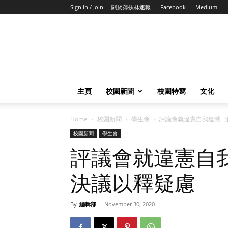
Sign in / Join
關於薄扶林速報
Facebook
Medium
主頁
校園新聞
校園特寫
文化
Home
校園新聞
學生會
評議會就違憲自我遺憾 
校園新聞
學生會
評議會就違憲自
決議以釋疑慮
By
編輯部
-
November 30, 2020