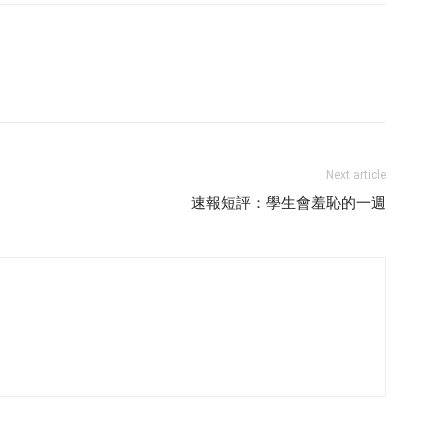
Next article
速報短評：學生會羞恥的一週