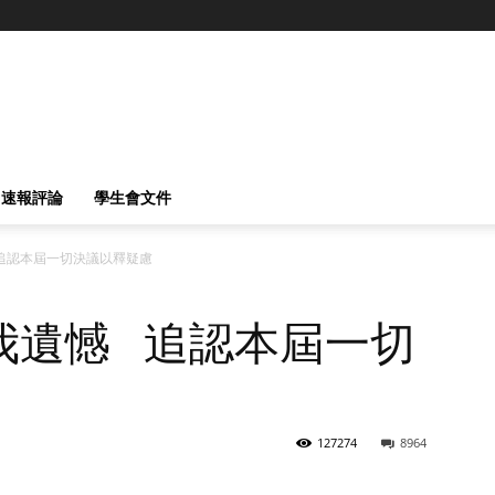
速報評論
學生會文件
追認本屆一切決議以釋疑慮
我遺憾 追認本屆一切
127274
8964