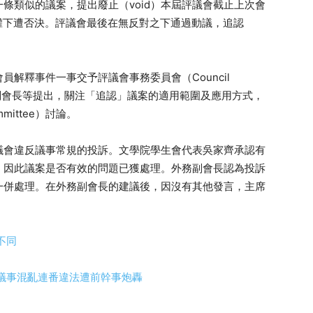
條類似的議案，提出廢止（void）本屆評議會截止上次會
權下遭否決。評議會最後在無反對之下通過動議，追認
解釋事件一事交予評議會事務委員會（Council
早前外務副會長等提出，關注「追認」議案的適用範圍及應用方式，
mmittee）討論。
議會違反議事常規的投訴。文學院學生會代表吳家齊承認有
，因此議案是否有效的問題已獲處理。外務副會長認為投訴
一併處理。在外務副會長的建議後，因沒有其他發言，主席
不同
議事混亂連番違法遭前幹事炮轟