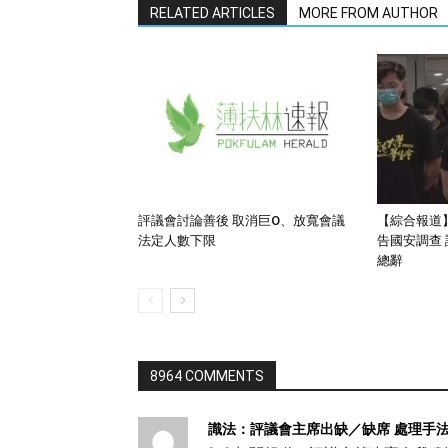
RELATED ARTICLES
MORE FROM AUTHOR
評議會討論善後 取消巨O、放寬會議
【綜合報道
法定人數下限
告國安調查
總辭
8964 COMMENTS
識法：評議會主席出缺／缺席 處理手法