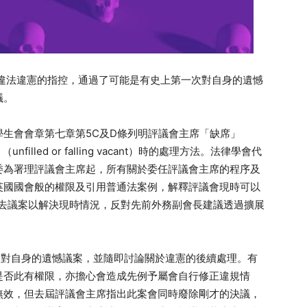
議違法違憲的指控，通過了可能是有史上第一次對自身的遺憾
議。
生會會章第七章第5C及D條列明評議會主席「缺席」
缺」（unfilled or falling vacant）時的處理方法。法律學會代
委為署理評議會主席起，所有關於委任評議會主席的程序及
英國國會般的權限及引用普通法案例，解釋評議會現時可以
）過去議案以解決現時情況，反對先前外務副會長建議透過擴展
過對自身的遺憾議案，並隨即討論關於違憲的後續處理。有
是否此有權限，亦擔心會造成先例予屬會自行修正違規情
無效，但去屆評議會主席指出此案會同時廢除剛才的決議，