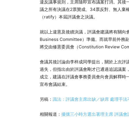
違反議事規則，主席隨即宣布議案打消。其後一
議之所有決議在2票贊成、34票反對、無人棄
（ratify）本屆評議會之決議。
就以上違憲及後續決議，評議會建議將有關向會員
Business Committee）準備。而就
將交由修憲委員會（Constitution Review Co
會議其後討論由李梓成同學提出，關於上次評
過失，但指出由於評議會剛才已通過追認議案
成立，建議在評議會事務委員會向會員解釋時
宣布會議結束。
另稿：
識法：評議會主席出缺／缺席 處理手法
相關報道：
擾攘三小時方選出署理主席 評議會