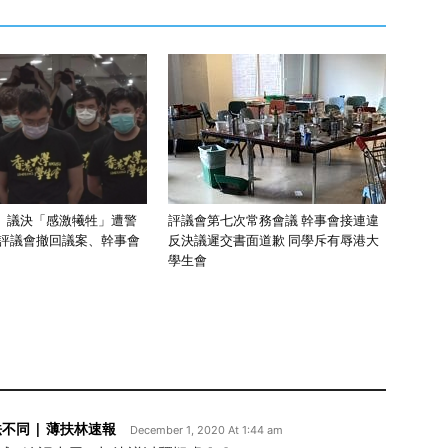
】議決「感激犧牲」遭警
評議會第七次常務會議 幹事會接連違
 評議會撤回議案、幹事會
反決議遲交書面道歉 同學斥有辱港大
學生會
不同 | 薄扶林速報
December 1, 2020 At 1:44 am