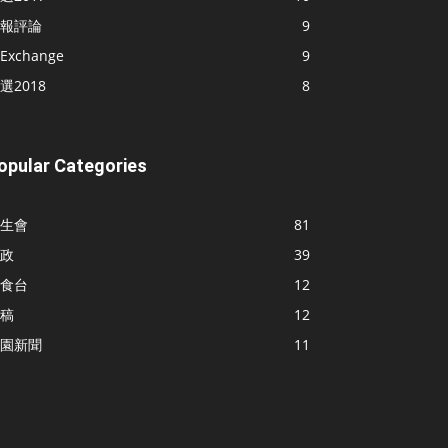
報評論
9
Exchange
9
選2018
8
opular Categories
生會
81
政
39
食台
12
稿
12
園新聞
11