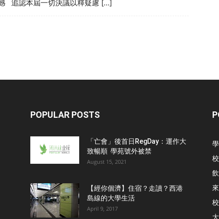
憾 追認本屆一切決議以釋疑慮 […]
POPULAR POSTS
P
「亡會」後首日RegDay：運作大
學
致暢順 學苑號外被禁
校
August 15, 2021
飲
來
【經你個濟】住宿？走讀？西港
島線的大學生活
校
April 9, 2017
大