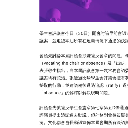
學生會評議會今日（30日）開會討論早前會
議案，並追認本屆所有在違憲情況下通過的決
會議先討論本屆評議會涉嫌違反會章的問題。學
（vacating the chair or absence）及「出
表張敬生指出，自本屆評議會第一次常務會議
議案均有犯錯。張透過比喻學生會評議會擁有
採取的行動，並建議稍後透過追認（ratify
「absence」的解釋以解決現時問題。
評議會先就違反學生會憲章第七章第五D條通
評議員提出追認過去動議，但外務副會長質疑
況。文化聯會會長動議宣佈本屆會期所有決議