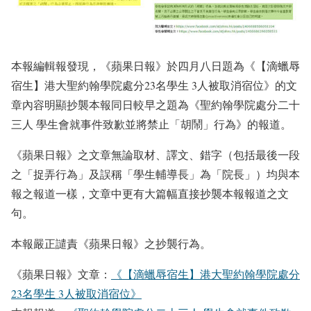
本報編輯報發現，《蘋果日報》於四月八日題為《【滴蠟辱
宿生】港大聖約翰學院處分23名學生 3人被取消宿位》的文
章內容明顯抄襲本報同日較早之題為《聖約翰學院處分二十
三人 學生會就事件致歉並將禁止「胡鬧」行為》的報道。
《蘋果日報》之文章無論取材、譯文、錯字（包括最後一段
之「捉弄行為」及誤稱「學生輔導長」為「院長」）均與本
報之報道一樣，文章中更有大篇幅直接抄襲本報報道之文
句。
本報嚴正譴責《蘋果日報》之抄襲行為。
《蘋果日報》文章：
《【滴蠟辱宿生】港大聖約翰學院處分
23名學生 3人被取消宿位》