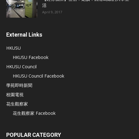
活
April 9, 2017
External Links
HKUSU
HKUSU Facebook
HKUSU Council
HKUSU Council Facebook
學苑即時新聞
校園電視
花生觀察家
花生觀察家 Facebook
POPULAR CATEGORY