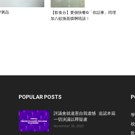
早粥品
【飲食台】要個快餐G「你話事」同埋
加八蚊換面膜啊唔該！
POPULAR POSTS
P
評議會就違憲自我遺憾 追認本屆
學
一切決議以釋疑慮
校
November 30, 2020
飲