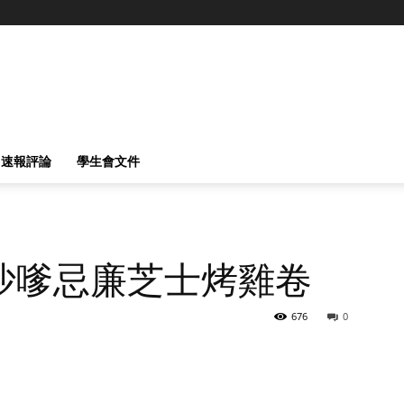
速報評論
學生會文件
沙嗲忌廉芝士烤雞卷
676
0