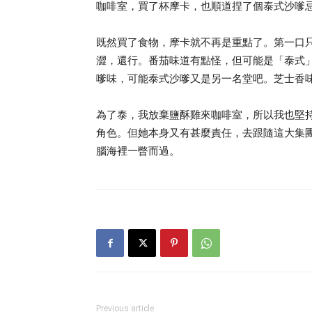
咖啡室，買了杯摩卡，也順道捏了個泰式沙嗲
既然買了食物，摩卡就不再是重點了。第一口
澀，還行。番茄味道有點怪，但可能是「泰式
嗲味，可能泰式沙嗲又是另一名堂吧。芝士香
為了泰，我放棄鹽酥雞來咖啡室，所以我也堅
角色。但她本身又有甚麼責任，去跟隨這大集
腦海裡一瞥而過。
Previous article