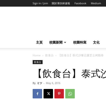
Sign in / Join
關於薄扶林速報
Facebook
Medium
主頁
校園新聞
校園特寫
文化
Home
飲食台
【飲食台】泰式沙嗲忌廉芝士烤雞卷
飲食台
【飲食台】泰式
By
ミツ
-
May 6, 2016