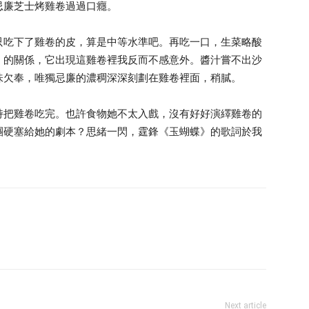
忌廉芝士烤雞卷過過口癮。
只吃下了雞卷的皮，算是中等水準吧。再吃一口，生菜略酸
」的關係，它出現這雞卷裡我反而不感意外。醬汁嘗不出沙
味欠奉，唯獨忌廉的濃稠深深刻劃在雞卷裡面，稍膩。
持把雞卷吃完。也許食物她不太入戲，沒有好好演繹雞卷的
團硬塞給她的劇本？思緒一閃，霆鋒《玉蝴蝶》的歌詞於我
Next article