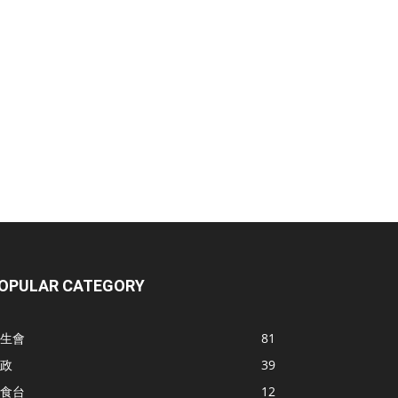
OPULAR CATEGORY
生會
81
政
39
食台
12