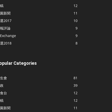
稿
12
園新聞
11
選2017
10
報評論
9
Exchange
9
選2018
8
opular Categories
生會
81
政
39
食台
12
稿
12
園新聞
11