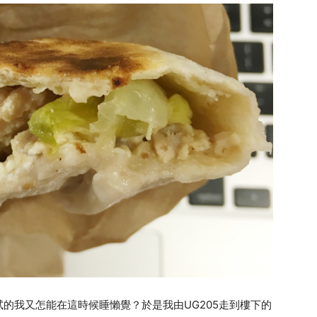
的我又怎能在這時候睡懶覺？於是我由UG205走到樓下的