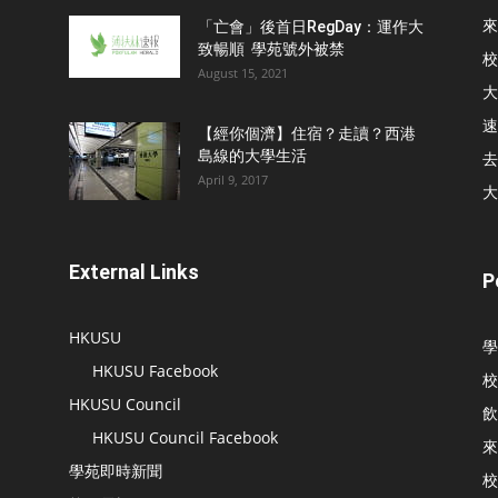
來
「亡會」後首日RegDay：運作大
致暢順 學苑號外被禁
校
August 15, 2021
大
速
【經你個濟】住宿？走讀？西港
島線的大學生活
去
April 9, 2017
大
External Links
P
HKUSU
學
HKUSU Facebook
校
HKUSU Council
飲
HKUSU Council Facebook
來
學苑即時新聞
校