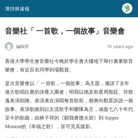
薄扶林速報
音樂社「 一首歌，一個故事」音樂會
編輯部
10 years ago
香港大學學生會音樂社今晚於學生會大樓地下舉行廣東歌音
樂會，有近百名同學到場觀賞。
是次音樂會以「 一首歌，一個故事」為主題，邀請了去年
港大歌唱比賽的決賽入圍者，明我以德及歌星周殷廷、符致
逸表演
助陣。
表演者在演唱每首歌前，都會向觀眾訴說一個
故事。表演歌曲則以主流歌手和樂隊為主，涵蓋七八十年代
至今的歌曲，由林子祥的《願我會揸火箭》到 Supper
Moment的《幸福之歌》，皆可見其蹤影。