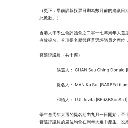
（更正：早前誤報投票日期為數月前的建議日
此致歉。）
香港大學學生會評議會之二零一七年周年大選
有效提名。首項提名屬競逐普選評議員之席位
普選評議員（共十席）
候選人： CHAN Sau Ching Donald [B
提名人： MAN Ka Sui [BA&BEd (LangE
和議人： LUI Jovita [BEd&BSocSc I]
學生會周年大選的提名期由九月一日開始，至
普選評議員的席位均會在周年大選中產生。投