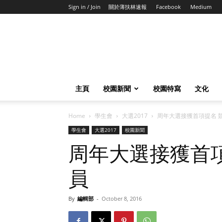
Sign in / Join
關於薄扶林速報
Facebook
Medium
主頁
校園新聞
校園特寫
文化
Home
學生會
大選2017
周年大選接獲首項提名 
學生會
大選2017
校園新聞
周年大選接獲首
員
By
編輯部
-
October 8, 2016