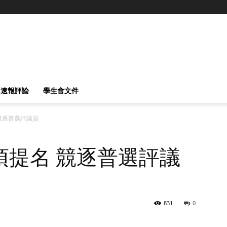
速報評論
學生會文件
競逐普選評議員
項提名 競逐普選評議
831
0