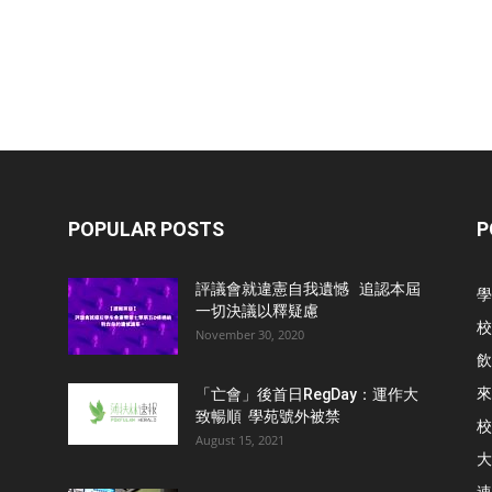
POPULAR POSTS
P
評議會就違憲自我遺憾 追認本屆
學
一切決議以釋疑慮
校
November 30, 2020
飲
來
「亡會」後首日RegDay：運作大
致暢順 學苑號外被禁
校
August 15, 2021
大
速