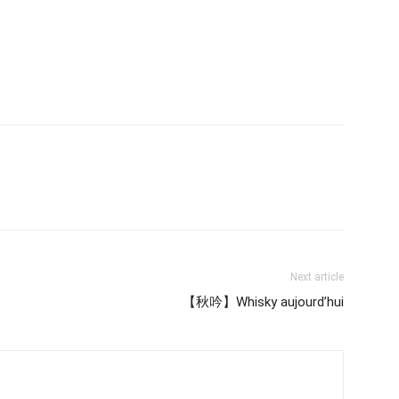
Next article
【秋吟】Whisky aujourd’hui