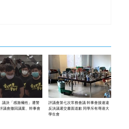
】議決「感激犧牲」遭警
評議會第七次常務會議 幹事會接連違
 評議會撤回議案、幹事會
反決議遲交書面道歉 同學斥有辱港大
學生會