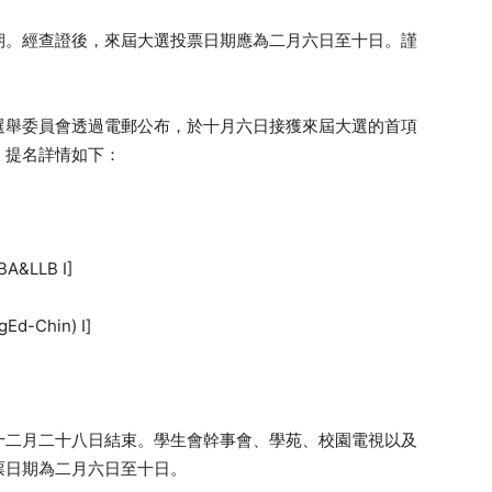
期。經查證後，來屆大選投票日期應為二月六日至十日。謹
選舉委員會透過電郵公布，於十月六日接獲來屆大選的首項
，提名詳情如下：
A&LLB I]
d-Chin) I]
十二月二十八日結束。學生會幹事會、學苑、校園電視以及
票日期為二月六日至十日。