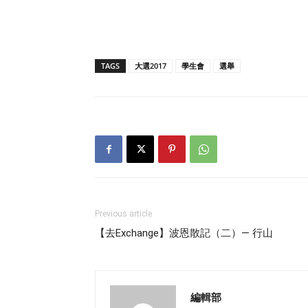
TAGS
大選2017
學生會
選舉
Previous article
【去Exchange】波恩散記（二）— 行山
編輯部