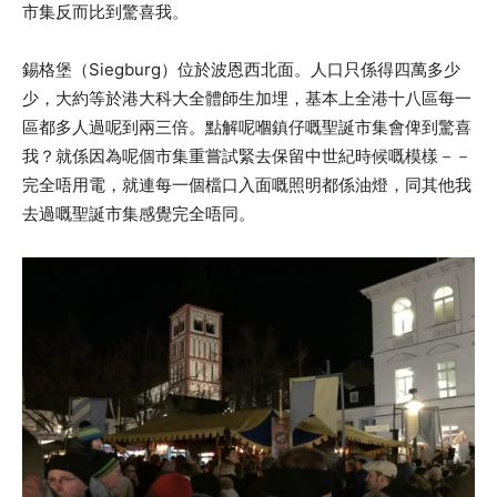
市集反而比到驚喜我。
錫格堡（Siegburg）位於波恩西北面。人口只係得四萬多少
少，大約等於港大科大全體師生加埋，基本上全港十八區每一
區都多人過呢到兩三倍。點解呢嗰鎮仔嘅聖誕市集會俾到驚喜
我？就係因為呢個市集重嘗試緊去保留中世紀時候嘅模樣－－
完全唔用電，就連每一個檔口入面嘅照明都係油燈，同其他我
去過嘅聖誕市集感覺完全唔同。