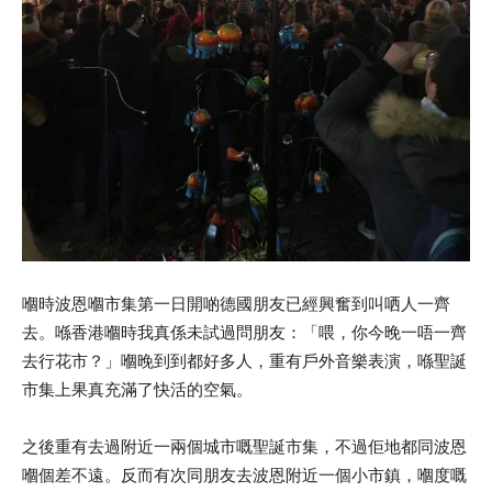
嗰時波恩嗰市集第一日開啲德國朋友已經興奮到叫哂人一齊
去。喺香港嗰時我真係未試過問朋友：「喂，你今晚一唔一齊
去行花市？」嗰晚到到都好多人，重有戶外音樂表演，喺聖誕
市集上果真充滿了快活的空氣。
之後重有去過附近一兩個城市嘅聖誕市集，不過佢地都同波恩
嗰個差不遠。反而有次同朋友去波恩附近一個小市鎮，嗰度嘅