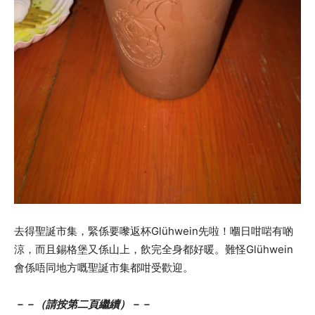
去得聖誕市集，緊係要嚟返杯Glühwein先啦！嗰日咁啱有啲
涼，而且錫格堡又係山上，飲完全身都好暖。難怪Glühwein
會係唔同地方嘅聖誕市集都咁受歡迎。
－－（請按第二頁繼續）－－