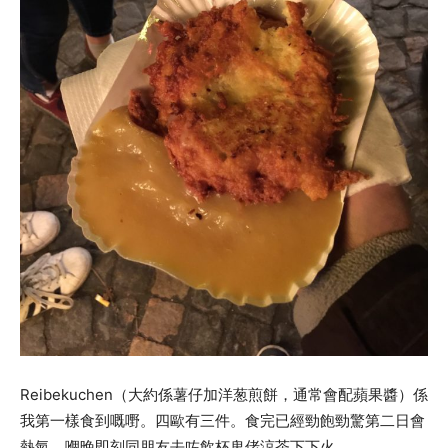
Reibekuchen（大約係薯仔加洋葱煎餅，通常會配蘋果醬）係
我第一樣食到嘅嘢。四歐有三件。食完已經勁飽勁驚第二日會
熱氣，嗰晚即刻同朋友去咗飲杯鬼佬涼茶下下火。