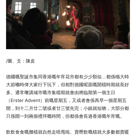
/圖、文：陳皮
德國嘅聖誕市集同香港嘅年宵花市都有少少類似，都係喺大時
大節嗰時俾大家行下玩下，但相對德國呢面嘅開檔時期就長好
多。通常嚟講城市嘅市集檔期就會由將臨期第一個主日
（Erster Advent）前嘅星期五，又或者會係再早一個星期五
開，到十二月廿二號或者廿三號先完；小鎮就短啲，大部分都
只係開一到兩個禮拜嘅時間，但都係會長過香港嘅年宵嘅。
飲飲食食嘅攤檔就自然走唔甩啦。賣嘢飲嘅檔就大多數都賣暖