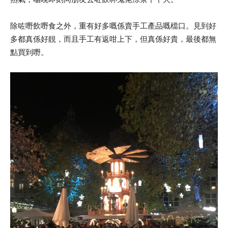
除咗嘢飲嘢食之外，重有好多嘅係賣手工產品嘅檔口。見到好
多都真係好靚，而且手工有返咁上下，但真係好貴，最後都無
點買到嘢。