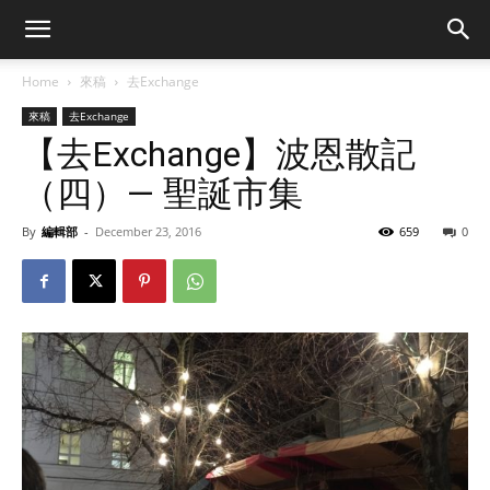
Home
來稿
去Exchange
來稿
去Exchange
【去Exchange】波恩散記
（四）— 聖誕市集
By
編輯部
-
December 23, 2016
659
0