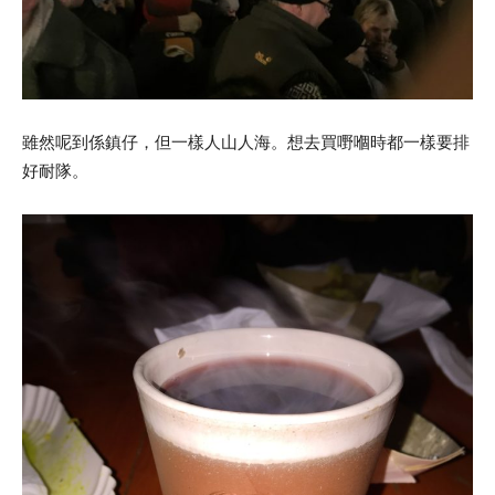
雖然呢到係鎮仔，但一樣人山人海。想去買嘢嗰時都一樣要排
好耐隊。