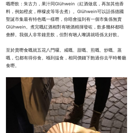
嘅嘢飲：朱古力，果汁同Glühwein（紅酒做底，再加其他香
料，例如橙皮，檸檬皮等等去煮）。Glühwein可以話係德國
聖誕市集最有特色嘅一樣嘢，你唔會揾到有一個市集係無賣
Glühwein。煮完嘅紅酒相對有啲酒精揮發咗，飲多幾杯都唔
會醉。我個人非常鐘意飲，但對有啲人嚟講就唔係太好飲。
至於賣嘢食嘅就五花八門囉。咸嘅、甜嘅、煎嘅、炒嘅、蒸
嘅，乜都有得你食。喺到揾食，相同價錢下飽過你去平時餐廳
食嘢。