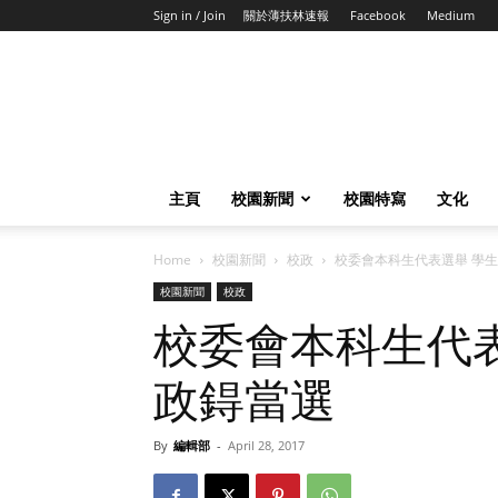
Sign in / Join
關於薄扶林速報
Facebook
Medium
主頁
校園新聞
校園特寫
文化
Home
校園新聞
校政
校委會本科生代表選舉 學
校園新聞
校政
校委會本科生代
政鍀當選
By
編輯部
-
April 28, 2017