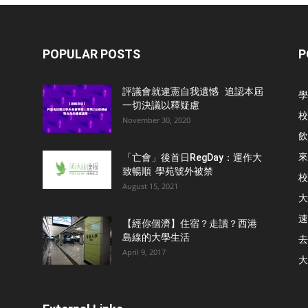
POPULAR POSTS
P
評議會就違憲自我遺憾 追認本屆
學
一切決議以釋疑慮
校
November 30, 2020
飲
來
「亡會」後首日RegDay：運作大
致暢順 學苑號外被禁
校
August 15, 2021
大
速
【經你個濟】住宿？走讀？西港
島線的大學生活
去
April 9, 2017
大