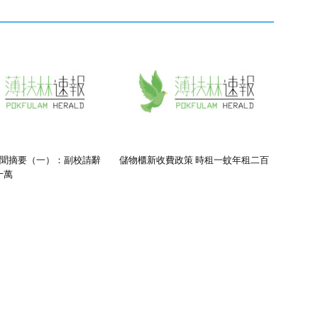
期新聞摘要（一）：副校請辭
儲物櫃新收費政策 時租一蚊年租二百
十萬