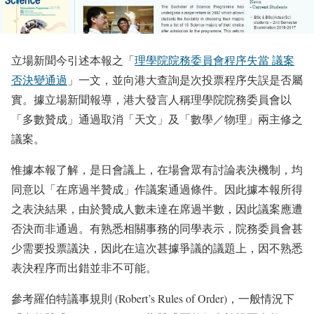
立場新聞今引述本報之「
理學院院務委員會程序失當 議案
否決變通過
」一文，並向港大查詢是次投票程序失誤是否屬
實。據立場新聞報導，港大發言人稱理學院院務委員會以
「多數贊成」通過取消「天文」及「數學／物理」兩主修之
議案。
惟據本報了解，是日會議上，在場會眾有討論表決機制，均
同意以「在席過半贊成」作議案通過條件。因此據本報所得
之表決結果，由於贊成人數未達在席過半數，因此議案應遭
否決而非通過。有熟悉相關事務的同學表示，院務委員會甚
少需要投票議決，因此在這次甚據爭議的議題上，因不熟悉
表決程序而出錯並非不可能。
參考羅伯特議事規則 (Robert’s Rules of Order)，一般情況下