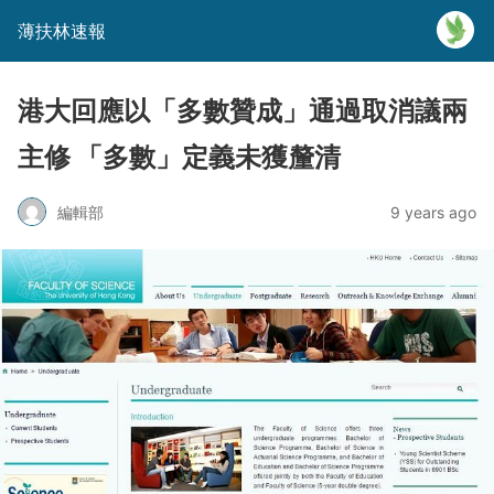
薄扶林速報
港大回應以「多數贊成」通過取消議兩
主修 「多數」定義未獲釐清
編輯部
9 years ago