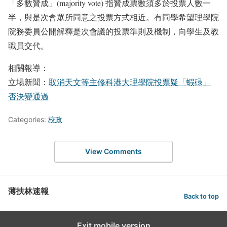
「多數贊成」(majority vote) 指贊成票數須多於投票人數一
半，與是次會眾所同意之投票方式相近。有同學希望理學院
院務委員公開解釋是次會議的投票準則及機制，向學生及教
職員交代。
相關報導：
立場新聞：
取消天文等主修科港大理學院投票疑「蝦碌」
否決變通過
Categories:
校政
View Comments
薄扶林速報
Back to top
Exit mobile version