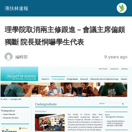
薄扶林速報
理學院取消兩主修跟進－會議主席偏頗
獨斷 院長疑恫嚇學生代表
編輯部
9 years ago