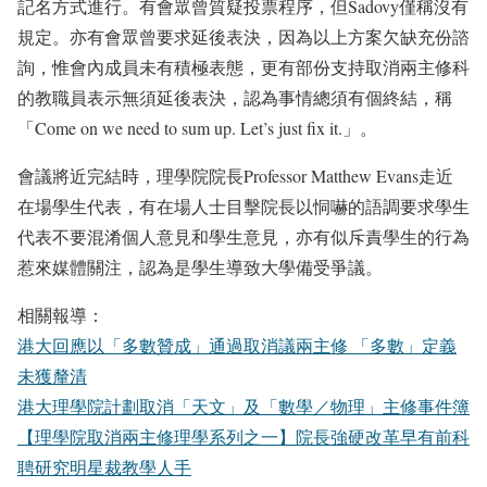
記名方式進
行。有會眾曾質疑投票程序，但Sadovy僅稱沒有
規定。
亦有會眾曾要求延後表決，因為以上方案欠缺充份諮
詢，
惟會內成員未有積極表態，更有部份支持取消兩主修科
的教職員表示
無須延後表決，認為事情總須有個終結，稱
「Come on we need to sum up. Let’s just fix it.」。
會議將近完結時，理學院院長Professor Matthew Evans走近
在場學生代表，有在場人士目擊院長以恫嚇的語調要求學生
代表不要混淆個人意見和學生意見，亦有似斥責學生的行為
惹來媒體關注，認為是學生導致大學備受爭議。
相關報導：
港大回應以「多數贊成」通過取消議兩主修 「多數」定義
未獲釐清
港大理學院計劃取消「天文」及「數學／物理」主修事件簿
【理學院取消兩主修理學系列之一】院長強硬改革早有前科
聘研究明星裁教學人手