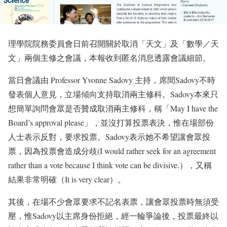
理學院院務委員會日前召開關於取消「天文」及「數學／天
文」兩個主修之會議，本報收到匿名消息透露會議細節。
當日會議由 Professor Yvonne Sadovy 主持，席間Sadovy不時
發表個人意見，立場傾向支持取消兩主修科。Sadovy本來只
想簡單詢問會眾是否贊成取消兩主修科，稱「May I have the
Board’s approval please」，並沒打算投票表決，惟在場部份
人士表示反對，要求投票。Sadovy表示她不希望讓會眾投
票，因為投票會造成分歧(I would rather seek for an agreement
rather than a vote because I think vote can be divisive.），又稱
結果非常明確（It is very clear）。
其後，在場不少會眾要求不記名表票，讓會眾投票時無須受
壓，惟S
adovy以主席身份拒絕，經一輪爭論後，投票最終以