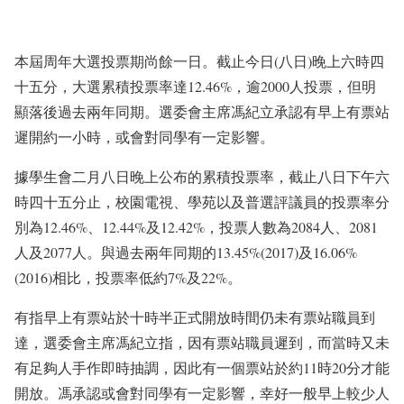
本屆周年大選投票期尚餘一日。截止今日(八日)晚上六時四
十五分，大選累積投票率達12.46%，逾2000人投票，但明
顯落後過去兩年同期。選委會主席馮紀立承認有早上有票站
遲開約一小時，或會對同學有一定影響。
據學生會二月八日晚上公布的累積投票率，截止八日下午六
時四十五分止，校園電視、學苑以及普選評議員的投票率分
別為12.46%、12.44%及12.42%，投票人數為2084人、2081
人及2077人。與過去兩年同期的13.45%(2017)及16.06%
(2016)相比，投票率低約7%及22%。
有指早上有票站於十時半正式開放時間仍未有票站職員到
達，選委會主席馮紀立指，因有票站職員遲到，而當時又未
有足夠人手作即時抽調，因此有一個票站於約11時20分才能
開放。馮承認或會對同學有一定影響，幸好一般早上較少人