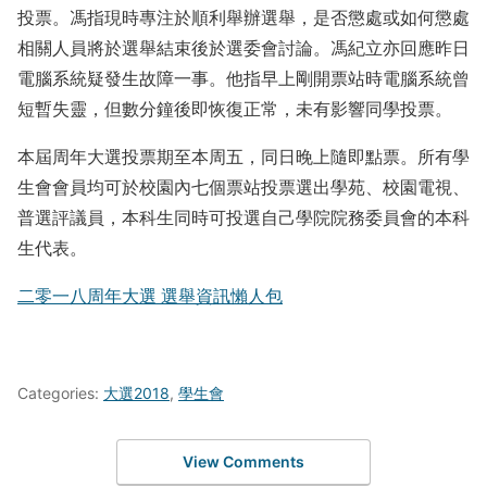
投票。馮指現時專注於順利舉辦選舉，是否懲處或如何懲處
相關人員將於選舉結束後於選委會討論。馮紀立亦回應昨日
電腦系統疑發生故障一事。他指早上剛開票站時電腦系統曾
短暫失靈，但數分鐘後即恢復正常，未有影響同學投票。
本屆周年大選投票期至本周五，同日晚上隨即點票。所有學
生會會員均可於校園內七個票站投票選出學苑、校園電視、
普選評議員，本科生同時可投選自己學院院務委員會的本科
生代表。
二零一八周年大選 選舉資訊懶人包
Categories:
大選2018
,
學生會
View Comments