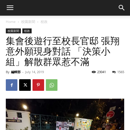
Home
校園新聞
校政
校園新聞
校政
集會後遊行至校長官邸 張翔
意外願現身對話 「決策小
組」解散群眾惹不滿
By
編輯部
-
July 14, 2019
23041
1565