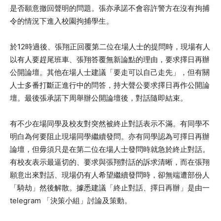
是否願意撤回聲明的問題。張亦承諾不會容許警方在沒有拘捕
令的情況下進入校園拘捕學生。
於12時過後、張翔正回覆第二位在場人士的提問時，現場有人
以有人要趕尾班車、張翔答覆無新論點的理由，要求擇日再辦
公開論壇。其他在場人士建議「要走可以自己走先」，但有關
人士多番打斷正進行中的問答，持大聲公要求擇日再作公開論
壇。最後張承諾下周舉辦公開論壇後，對話隨即結束。
有不少在場同學及校友對突然被終止對話表示不滿。有同學不
明白為何要阻止現場同學繼續發問。亦有同學認為可擇日再辦
論壇，但毋須只是在第二位在場人士發問時就急於終止對話。
有校友表示最逼切的、要求與張翔對話的訴求清晰，而在張翔
願意出來對話、現場仍有人希望繼續發問時，卻無端遭部份人
「騎劫」然後解散。據悉建議「終止對話、擇日再辦」是由一
telegram 「決策小組」討論及策動。