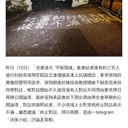
昨日（12日）「光復港大 守衛我城」集會結束後有約三百人
遊行到校長張翔官邸設立連儂牆及漆上抗議標語，要求張翔回
應撤回聲明等訴求。張翔期後於陳祖為教授聯絡下願意現身與
同學對話，惟對話開始不久後現場有人對以不同理由要求擇日
再辦公開論壇。最終張翔承諾會於下周出席由學生會舉辦的公
開論壇，對話亦隨即結束。不少現場人士對突然終止對話表示
不滿，據悉建議「終止對話、擇日再辦」是由一telegram
「決策小組」討論及策動。