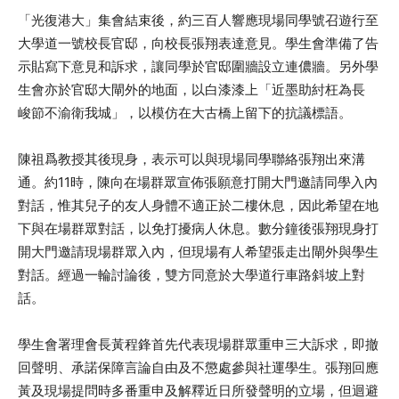
「光復港大」集會結束後，約三百人響應現場同學號召遊行至
大學道一號校長官邸，向校長張翔表達意見。學生會準備了告
示貼寫下意見和訴求，讓同學於官邸圍牆設立連儂牆。另外學
生會亦於官邸大閘外的地面，以白漆漆上「近墨助紂枉為長
峻節不渝衛我城」，以模仿在大古橋上留下的抗議標語。
陳祖爲教授其後現身，表示可以與現場同學聯絡張翔出來溝
通。約11時，陳向在場群眾宣佈張願意打開大門邀請同學入內
對話，惟其兒子的友人身體不適正於二樓休息，因此希望在地
下與在場群眾對話，以免打擾病人休息。數分鐘後張翔現身打
開大門邀請現場群眾入內，但現場有人希望張走出閘外與學生
對話。經過一輪討論後，雙方同意於大學道行車路斜坡上對
話。
學生會署理會長黃程鋒首先代表現場群眾重申三大訴求，即撤
回聲明、承諾保障言論自由及不懲處參與社運學生。張翔回應
黃及現場提問時多番重申及解釋近日所發聲明的立場，但迴避