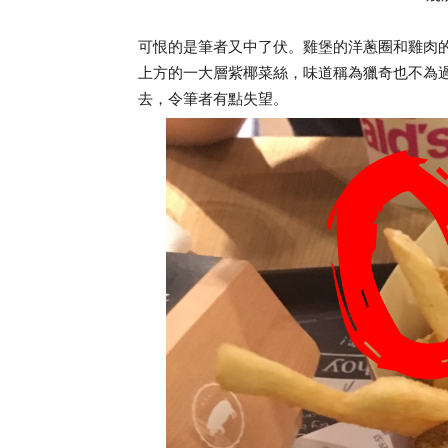
可恨的是筆者又中了伏。雞堡的洋蔥圈和雞肉
上方的一大層紫椰菜絲，味道稱為獵奇也不為
去，令筆者有點失望。