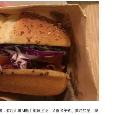
臉書，發現山道M繼手撕雞堡後，又推出美式手撕烤豬堡。我