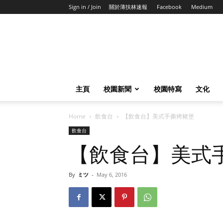
Sign in / Join
關於薄扶林速報
Facebook
Medium
主頁
校園新聞
校園特寫
文化
Home
飲食台
【飲食台】美式手撕烤豬堡
飲食台
【飲食台】美式
By
ミツ
-
May 6, 2016