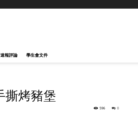
速報評論
學生會文件
手撕烤豬堡
596
0