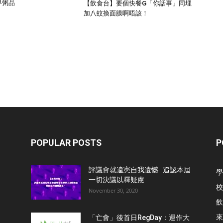
早粥品
【飲食台】要個快餐G「你話事」同埋
加八蚊換面膜啊唔該！
POPULAR POSTS
P
評議會就違憲自我遺憾 追認本屆
學
一切決議以釋疑慮
校
November 30, 2020
飲
來
「亡會」後首日RegDay：運作大