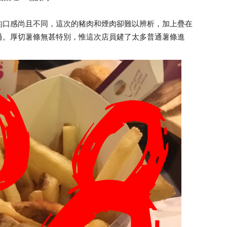
的口感尚且不同，這次的豬肉和煙肉卻難以辨析，加上疊在
過。厚切薯條無甚特別，惟這次店員鏟了太多普通薯條進