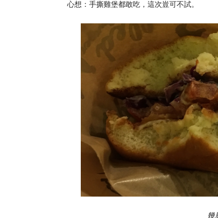
心想：手撕雞堡都敢吃，這次豈可不試。
幾