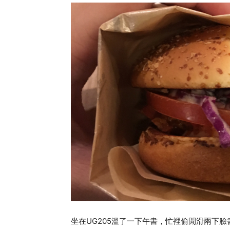
坐在UG205溫了一下午書，忙裡偷閒滑兩下