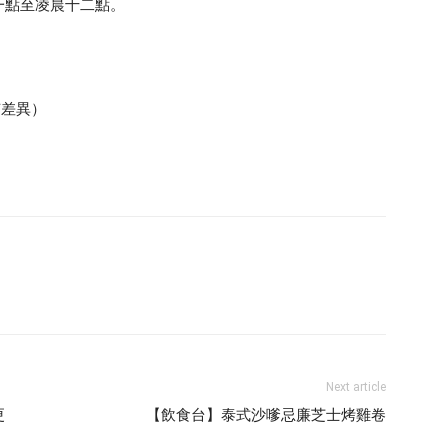
一點至凌晨十二點。
有差異）
Next article
更
【飲食台】泰式沙嗲忌廉芝士烤雞卷