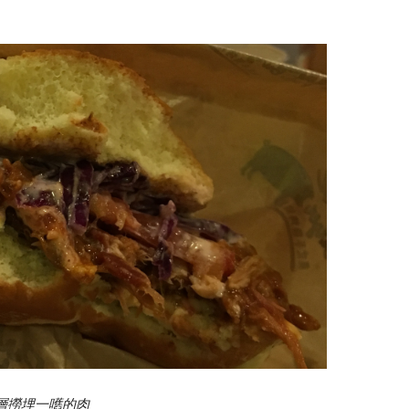
層撈埋一嚿的肉