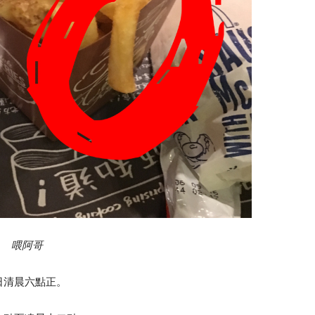
喂阿哥
日清晨六點正。