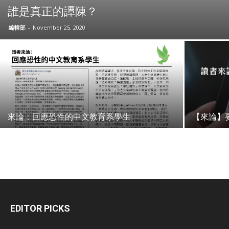
誰是真正的譚陳？
編輯部
-
November 25, 2020
來論：回應恐性的中文教育系學生
【來論】要
EDITOR PICKS