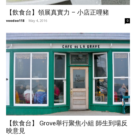
【飲食台】領展真實力 – 小店正哩豬
voodoo118
-
May 4, 2016
0
【飲食台】 Grove舉行聚焦小組 師生到場反
映意見