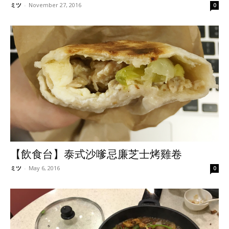
ミツ
-
November 27, 2016
0
【飲食台】泰式沙嗲忌廉芝士烤雞卷
ミツ
-
May 6, 2016
0