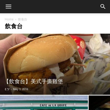
Home
飲食台
飲食台
【飲食台】美式手撕雞堡
ミツ
-
May 3, 2016