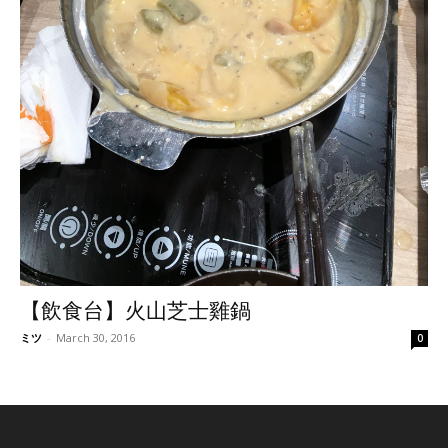
【飲食台】火山芝士雞鍋
ミツ
-
March 30, 2016
0