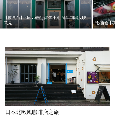
【飲食台】 Grove舉行聚焦小組 師生到場反映
意見
飲食台 |
日本北歐風咖啡店之旅