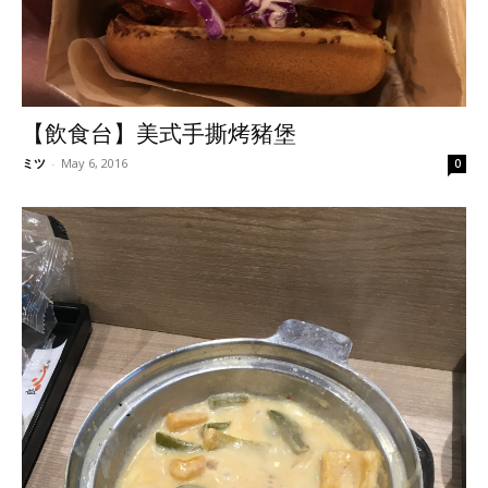
【飲食台】美式手撕烤豬堡
ミツ
-
May 6, 2016
0